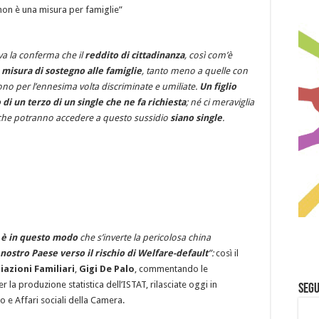
 non è una misura per famiglie”
va la conferma che il
reddito di cittadinanza
, così com’è
a
misura di sostegno alle famiglie
, tanto meno a quelle con
ono per l’ennesima volta discriminate e umiliate.
Un figlio
 un terzo di un single che ne fa richiesta
; né ci meraviglia
he potranno accedere a questo sussidio
siano single
.
 è in questo modo
che s’inverte la pericolosa china
nostro Paese verso il rischio di Welfare-default
”:
così il
iazioni Familiari
,
Gigi De Palo
, commentando le
r la produzione statistica dell’ISTAT, rilasciate oggi in
Segu
 e Affari sociali della Camera.