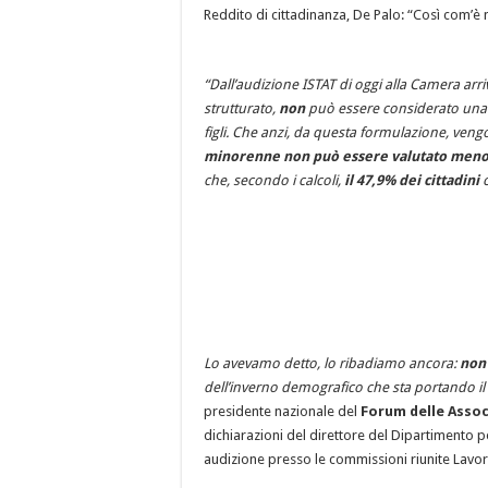
Reddito di cittadinanza, De Palo: “Così com’è
“Dall’audizione ISTAT di oggi alla Camera arri
strutturato,
non
può essere considerato un
figli. Che anzi, da questa formulazione, veng
minorenne non può essere valutato meno di
che, secondo i calcoli,
il 47,9% dei cittadini
c
Lo avevamo detto, lo ribadiamo ancora:
non
dell’inverno demografico che sta portando il
presidente nazionale del
Forum delle Assoc
dichiarazioni del direttore del Dipartimento pe
audizione presso le commissioni riunite Lavoro