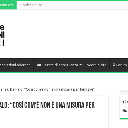
Dona ora
Cookie Policy
sociazioni aderenti
La rete di accoglienza
Vecchio sito
Forum 
inanza, De Palo: “Così com’è non è una misura per famiglie”
alo: “Così com’è non è una misura per