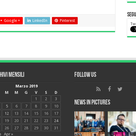
Segu
Google +
LinkedIn
Pinterest
Twe
hivi mensili
Follow Us
Marzo 2019
M
M
G
V
S
D
1
2
3
News in Pictures
5
6
7
8
9
10
12
13
14
15
16
17
19
20
21
22
23
24
26
27
28
29
30
31
b
Apr »