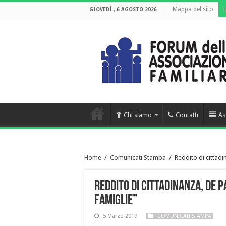
Mappa del sito
GIOVEDÌ , 6 AGOSTO 2026
Chi siamo
Contatti
As
Home
/
Comunicati Stampa
/
Reddito di cittad
Reddito di cittadinanza, De P
famiglie”
5 Marzo 2019
COMUNICATI STAMPA