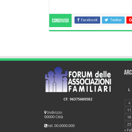
Facebook
Twitter
Condividi
Arc
L
CF. 96375680582
4
11
Indirizzo
00000 Città
18
25
tel. 00.0000.000
« Fe