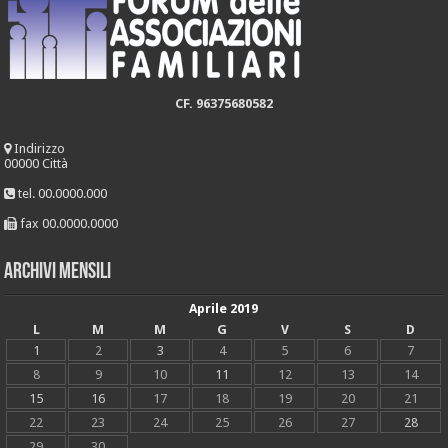
CF. 96375680582
Indirizzo
00000 Città
tel. 00.0000.000
fax 00.0000.0000
Archivi mensili
Aprile 2019
L
M
M
G
V
S
D
1
2
3
4
5
6
7
8
9
10
11
12
13
14
15
16
17
18
19
20
21
22
23
24
25
26
27
28
29
30