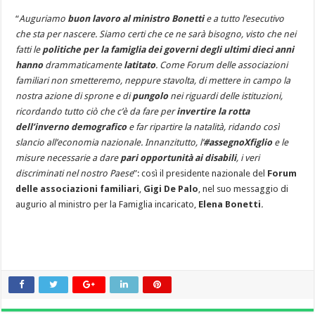
“
Auguriamo
buon
lavoro
al ministro Bonetti
e a tutto l’esecutivo
che sta per nascere. Siamo certi che ce ne sarà bisogno, visto che nei
fatti le
politiche per la famiglia dei governi degli ultimi dieci anni
hanno
drammaticamente
latitato
. Come Forum delle associazioni
familiari non smetteremo, neppure stavolta, di mettere in campo la
nostra azione di sprone e di
pungolo
nei riguardi delle istituzioni,
ricordando tutto ciò che
c’è da fare
per
invertire la rotta
dell’inverno demografico
e far ripartire la natalità, ridando così
slancio all’economia nazionale. Innanzitutto, l’
#assegnoXfiglio
e le
misure necessarie a dare
pari opportunità ai
disabili
, i veri
discriminati nel nostro Paese
”: così il presidente nazionale del
Forum
delle associazioni familiari
,
Gigi De Palo
, nel suo messaggio di
augurio al ministro per la Famiglia incaricato,
Elena Bonetti
.