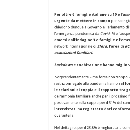
Per oltre 6 famiglie italiane su 10 è l’a
urgente da mettere in campo
per scongiu
chiedono dunque a Governo e Parlamento di
l’emergenza pandemica da
Covid-19
e l’auspi
emersi dall’indagine
‘Le famiglie e l’em
network internazionale di
Sfera
, l’area di
RC
associazioni familiari
.
Lockdown
e coabitazione hanno migliora
Sorprendentemente – ma forse non troppo – 
restrizioni legate alla pandemia hanno
raffo
le relazioni di coppia e il rapporto tra ge
dell’armonia familiare anche per il prossimo f
positivamente sulla coppia per il 31% del cam
intervistati ha registrato dati confortan
quarantena.
Nel dettaglio, per il 23,8% è migliorata la com