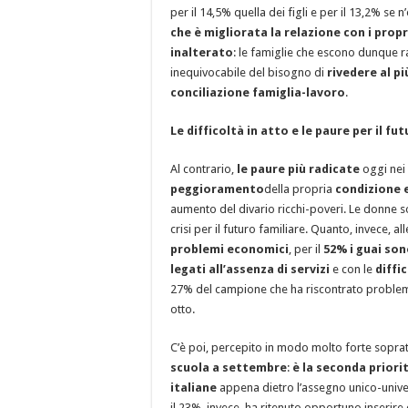
per il 14,5% quella dei figli e per il 13,2% se 
che è migliorata la relazione con i pro
inalterato
: le famiglie che escono dunque r
inequivocabile del bisogno di
rivedere al p
conciliazione famiglia-lavoro
.
Le difficoltà in atto e le paure per il fu
Al contrario,
le paure
più radicate
oggi nei 
peggioramento
della propria
condizione 
aumento del divario ricchi-poveri. Le donne 
crisi per il futuro familiare. Quanto, invece, al
problemi economici
, per il
52% i guai son
legati all’assenza di servizi
e con le
diffic
27% del campione che ha riscontrato problemi p
otto.
C’è poi, percepito in modo molto forte soprat
scuola a settembre
:
è la seconda priorit
italiane
appena dietro l’assegno unico-univer
il 23%, invece, ha ritenuto opportuno inserire