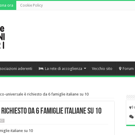
ona ora
Cookie Policy
sociazioni aderenti
La rete di accoglienza
Vecchio sito
Forum 
co-universale è richiesto da 6 famiglie italiane su 10
richiesto da 6 famiglie italiane su 10
NO
iglie italiane su 10