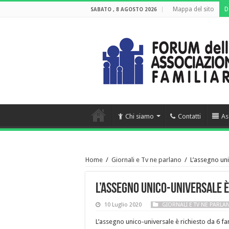
Mappa del sito
D
SABATO , 8 AGOSTO 2026
Chi siamo
Contatti
As
Home
/
Giornali e Tv ne parlano
/
L’assegno uni
L’assegno unico-universale è 
10 Luglio 2020
GIORNALI E TV NE PARLA
L’assegno unico-universale è richiesto da 6 fam