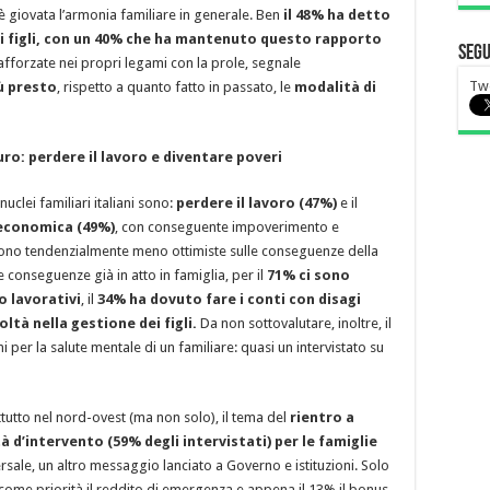
n’è giovata l’armonia familiare in generale. Ben
il 48% ha detto
pri figli, con un 40% che ha mantenuto questo rapporto
Segu
afforzate nei propri legami con la prole, segnale
Twe
iù presto
, rispetto a quanto fatto in passato, le
modalità di
turo: perdere il lavoro e diventare poveri
nuclei familiari italiani sono:
perdere il lavoro (47%)
e il
economica (49%)
, con conseguente impoverimento e
sono tendenzialmente meno ottimiste sulle conseguenze della
le conseguenze già in atto in famiglia, per il
71% ci sono
o lavorativi
, il
34% ha dovuto fare i conti con disagi
oltà nella gestione dei figli.
Da non sottovalutare, inoltre, il
er la salute mentale di un familiare: quasi un intervistato su
tutto nel nord-ovest (ma non solo), il tema del
rientro a
à d’intervento (59% degli intervistati) per le famiglie
sale, un altro messaggio lanciato a Governo e istituzioni. Solo
 come priorità il reddito di emergenza e appena il 13% il bonus