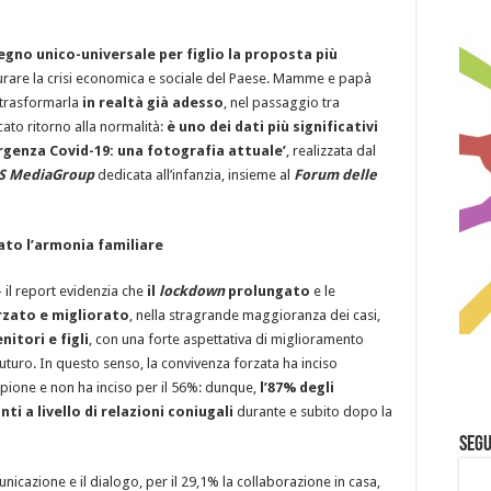
ssegno unico-universale per figlio la proposta più
rare la crisi economica e sociale del Paese. Mamme e papà
 trasformarla
in realtà già adesso
, nel passaggio tra
cato ritorno alla normalità:
è uno dei dati più significativi
ergenza Covid-19: una fotografia attuale’
, realizzata dal
S MediaGroup
dedicata all’infanzia, insieme al
Forum delle
to l’armonia familiare
il report evidenzia che
il
lockdown
prolungato
e le
rzato e migliorato
, nella stragrande maggioranza dei casi,
nitori e figli
, con una forte aspettativa di miglioramento
uturo. In questo senso, la convivenza forzata ha inciso
pione e non ha inciso per il 56%: dunque,
l’87% degli
ti a livello di relazioni coniugali
durante e subito dopo la
Segu
unicazione e il dialogo, per il 29,1% la collaborazione in casa,