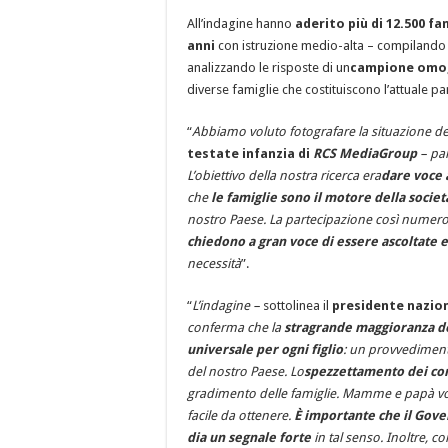
All’indagine hanno
aderito più di 12.500 fa
anni
con istruzione medio-alta – compilando un
analizzando le risposte di un
campione omo
diverse famiglie che costituiscono l’attuale p
“
Abbiamo voluto fotografare la situazione del
testate infanzia di
RCS MediaGroup
– pa
L’obiettivo della nostra ricerca era
dare voce a
che
le famiglie sono il motore della societ
nostro Paese. La partecipazione così numeros
chiedono a gran voce di essere ascoltate
e
necessità
”.
“
L’indagine –
sottolinea il
presidente nazio
conferma che la
stragrande maggioranza dell
universale per ogni figlio
: un provvedimento 
del nostro Paese. Lo
spezzettamento dei con
gradimento delle famiglie. Mamme e papà vog
facile da ottenere.
È importante che il Gover
dia un segnale forte
in tal senso. Inoltre, 