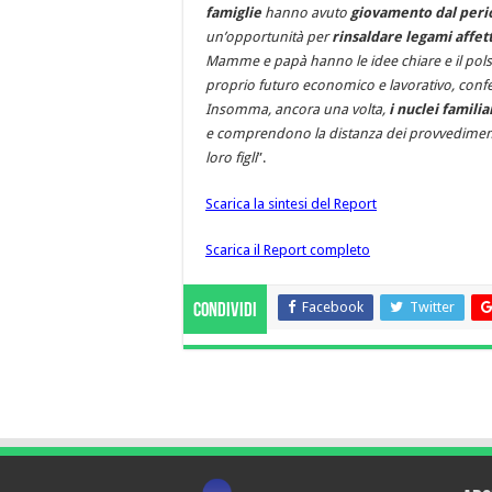
famiglie
hanno avuto
giovamento dal peri
un’opportunità per
rinsaldare legami affett
Mamme e papà hanno le idee chiare e il polso 
proprio futuro economico e lavorativo, conferm
Insomma, ancora una volta,
i nuclei famili
e comprendono la distanza dei provvedimenti
loro figli
”.
Scarica la sintesi del Report
Scarica il Report completo
Facebook
Twitter
Condividi