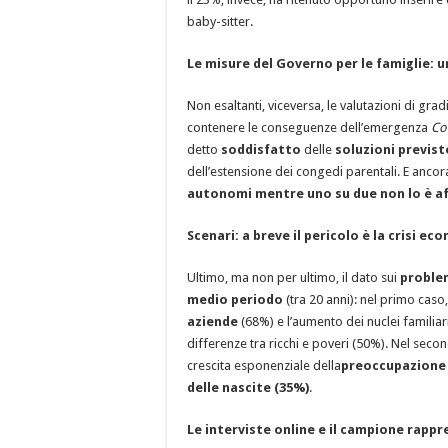
baby-sitter.
Le misure del Governo per le famiglie: u
Non esaltanti, viceversa, le valutazioni di gra
contenere le conseguenze dell’emergenza
Co
detto
soddisfatto
delle
soluzioni previste
dell’estensione dei congedi parentali. E ancor
autonomi mentre uno su due non lo è a
Scenari: a breve il pericolo è la crisi ec
Ultimo, ma non per ultimo, il dato sui
problem
medio periodo
(tra 20 anni): nel primo caso,
aziende
(68%) e l’aumento dei nuclei familiar
differenze tra ricchi e poveri (50%). Nel secon
crescita esponenziale della
preoccupazione
delle nascite (35%)
.
Le interviste online e il campione rapp