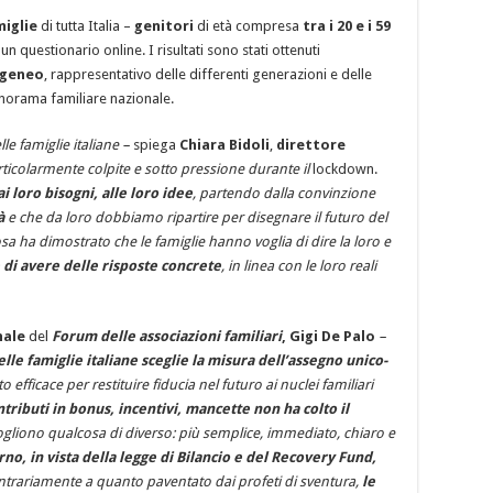
miglie
di tutta Italia –
genitori
di età compresa
tra i 20 e i 59
 questionario online. I risultati sono stati ottenuti
geneo
, rappresentativo delle differenti generazioni e delle
anorama familiare nazionale.
le famiglie italiane –
spiega
Chiara Bidoli
,
direttore
rticolarmente colpite e sotto pressione durante il
lockdown.
i loro bisogni, alle loro idee
, partendo dalla convinzione
à
e che da loro dobbiamo ripartire per disegnare il futuro del
a ha dimostrato che le famiglie hanno voglia di dire la loro e
 di avere delle risposte concrete
, in linea con le loro reali
nale
del
Forum delle associazioni familiari
, Gigi De Palo
–
e famiglie italiane sceglie la misura dell’assegno unico-
efficace per restituire fiducia nel futuro ai nuclei familiari
tributi in bonus, incentivi, mancette
non ha colto il
liono qualcosa di diverso: più semplice, immediato, chiaro e
no, in vista della legge di Bilancio e del Recovery Fund,
contrariamente a quanto paventato dai profeti di sventura,
le