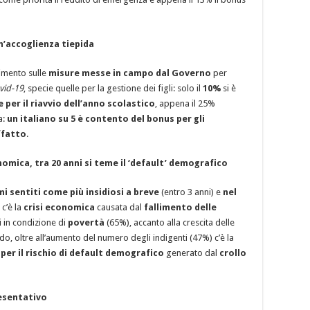
n’accoglienza tiepida
dimento sulle
misure messe in campo dal Governo
per
vid-19
, specie quelle per la gestione dei figli: solo il
10%
si è
 per il riavvio dell’anno scolastico
, appena il 25%
a:
un italiano su 5 è contento del bonus per gli
ffatto
.
onomica, tra 20 anni si teme il ‘default’ demografico
i sentiti come più insidiosi a breve
(entro 3 anni) e
nel
 c’è la
crisi economica
causata dal
fallimento delle
i in condizione di
povertà
(65%), accanto alla crescita delle
do, oltre all’aumento del numero degli indigenti (47%) c’è la
per il rischio di default demografico
generato dal
crollo
resentativo