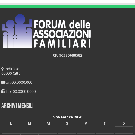
CF. 96375680582
Indirizzo
00000 Città
tel. 00.0000.000
fax 00.0000.0000
Archivi mensili
Novembre 2020
L
M
M
G
V
S
D
1