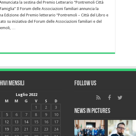
Annunciata la sestina del Premio Letterario “Pontremoli Città
 Famiglia” Il Forum delle Associazioni familiari annuncia la
ma Edizione del Premio letterario “Pontremoli – Città del Libro e
nato su iniziativa del Forum delle Associazioni familiari e del
emoli, …
hivi mensili
Follow Us
Luglio 2022
M
M
G
V
S
D
1
2
3
News in Pictures
5
6
7
8
9
10
12
13
14
15
16
17
19
20
21
22
23
24