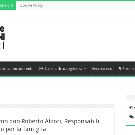
ona ora
Cookie Policy
sociazioni aderenti
La rete di accoglienza
Vecchio sito
Forum 
on don Roberto Atzori, Responsabili
o per la famiglia