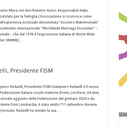
erto Mura con don Roberto Atzori, Responsabili Italia
stolato per la famiglia L’Associazione si riconosce come
 dell’esperienza ecclesiale denominata “Incontro Matrimoniale”
 movimento internazionale “Worldwide Marriage Encounter” –
niale – che dal 1978 è l’espressione italiana di World Wide
nter (WWME) …
elli, Presidente FISM
mpiero Redaelli, Presidente FISM Giampiero Redaelli è il nuovo
 Federazione italiana scuole materne (Fism). Lecchese, 64 anni,
azionale aggiunto della Federazione dal gennaio 2020 e da
idente Fism Lombardia, è stato eletto l’11 settembre durante
ressuale. Radaelli ha avviato la sua …
Segu