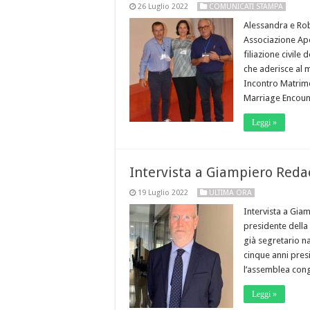
26 Luglio 2022
COMUNICATI STAMPA
Alessandra e Rob
Associazione Apo
filiazione civile
che aderisce al
Incontro Matrimo
Marriage Encou
Leggi »
Intervista a Giampiero Reda
19 Luglio 2022
ULTIMA ORA
Intervista a Gia
presidente della
già segretario n
cinque anni pres
l’assemblea cong
Leggi »