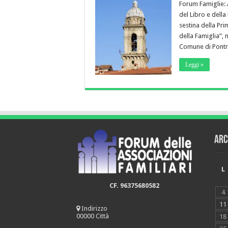
Forum Famiglie: 
del Libro e della
sestina della Pri
della Famiglia”, 
Comune di Pontr
Leggi »
Arc
L
CF. 96375680582
4
11
Indirizzo
00000 Città
18