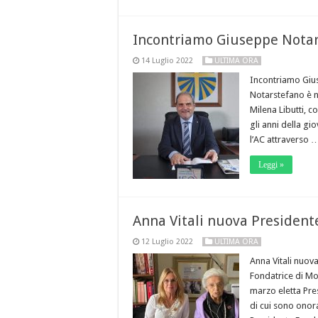
Incontriamo Giuseppe Notars
14 Luglio 2022
ULTIMA ORA
Incontriamo Giu
Notarstefano è n
Milena Libutti, c
gli anni della gi
l’AC attraverso 
Leggi »
Anna Vitali nuova Presiden
12 Luglio 2022
ULTIMA ORA
Anna Vitali nuov
Fondatrice di Mo
marzo eletta Pre
di cui sono onor