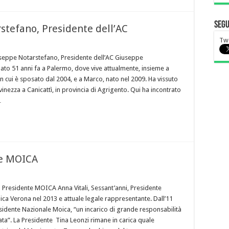
Segu
tefano, Presidente dell’AC
Twe
seppe Notarstefano, Presidente dell’AC Giuseppe
ato 51 anni fa a Palermo, dove vive attualmente, insieme a
on cui è sposato dal 2004, e a Marco, nato nel 2009. Ha vissuto
ovinezza a Canicattì, in provincia di Agrigento. Qui ha incontrato
…
te MOICA
a Presidente MOICA Anna Vitali, Sessant’anni, Presidente
ica Verona nel 2013 e attuale legale rappresentante. Dall’11
sidente Nazionale Moica, “un incarico di grande responsabilità
ata”. La Presidente Tina Leonzi rimane in carica quale