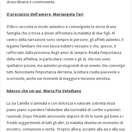
straordinaria e commovente.
Il precipizio dell’amore, Mariangela Tarì
Il libro racconta in modo autentico e coinvolgente la storia di una
famiglia che si trova a dover affrontare la malattia di due figli. Al
centro della narrazione sono sempre le persone, gli affetti autentici, il
legame familiare che non lascia indietro nessuno e che, spesso, è
rafforzato dalla presenza degli amici di sempre. Risalta l’importanza
della rete affettiva, in particolare i nonni e gli zii, che non sono
spettatori passivi, ma autentici protagonisti di un evento che coinvolge
tutti. Nonostante l’importanza del tema, la lettura risulta piacevole e
scorrevole, anche nei momenti di maggiore tensione emotiva.
Adesso che sei qui, Maria Pia Veladiano
La zia Camilla si ammala e con dolcezza e naturale sobrietà inizia
piano piano a perdere l’abitudine alla normalità di confini e pensieri
razionali. Dopo l’iniziale amorevole stupore di chi le vuole già bene e i
freddi suggerimenti di tutti gli altri, la malattia diventa un momento di
incontro, comunione e verità. Proprio allora, accanto alla zia e alla sua