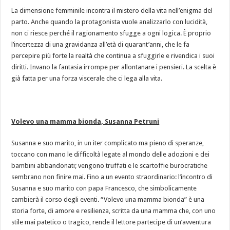
La dimensione femminile incontra il mistero della vita nell’enigma del
parto. Anche quando la protagonista vuole analizzarlo con lucidità,
non ci riesce perché il ragionamento sfugge a ogni logica. È proprio
l’incertezza di una gravidanza all’età di quarant’anni, che le fa
percepire più forte la realtà che continua a sfuggirle e rivendica i suoi
diritti. Invano la fantasia irrompe per allontanare i pensieri. La scelta è
già fatta per una forza viscerale che ci lega alla vita.
Volevo una mamma bionda, Susanna Petruni
Susanna e suo marito, in un iter complicato ma pieno di speranze,
toccano con mano le difficoltà legate al mondo delle adozioni e dei
bambini abbandonati; vengono truffati e le scartoffie burocratiche
sembrano non finire mai. Fino a un evento straordinario: l’incontro di
Susanna e suo marito con papa Francesco, che simbolicamente
cambierà il corso degli eventi. “Volevo una mamma bionda” è una
storia forte, di amore e resilienza, scritta da una mamma che, con uno
stile mai patetico o tragico, rende il lettore partecipe di un’avventura