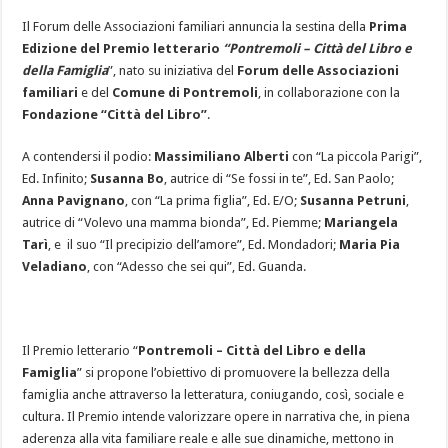
Il Forum delle Associazioni familiari annuncia la sestina della
Prima
Edizione del Premio letterario
“Pontremoli – Città del Libro e
della Famiglia
”, nato su iniziativa del
Forum delle Associazioni
familiari
e del
Comune di Pontremoli
, in collaborazione con la
Fondazione “Città del Libro”
.
A contendersi il podio:
Massimiliano Alberti
con “La piccola Parigi”,
Ed. Infinito;
Susanna Bo
, autrice di “Se fossi in te”, Ed. San Paolo;
Anna Pavignano
, con “La prima figlia”, Ed. E/O;
Susanna Petruni
,
autrice di “Volevo una mamma bionda”, Ed. Piemme;
Mariangela
Tarì
, e il suo “Il precipizio dell’amore”, Ed. Mondadori;
Maria Pia
Veladiano
, con “Adesso che sei qui”, Ed. Guanda.
Il Premio letterario “
Pontremoli – Città del Libro e della
Famiglia
” si propone l’obiettivo di promuovere la bellezza della
famiglia anche attraverso la letteratura, coniugando, così, sociale e
cultura. Il Premio intende valorizzare opere in narrativa che, in piena
aderenza alla vita familiare reale e alle sue dinamiche, mettono in