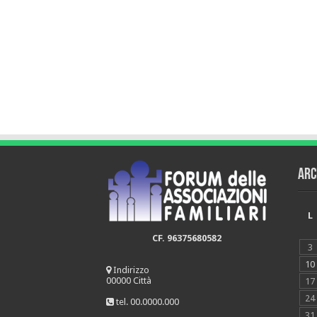
Arc
L
CF. 96375680582
3
10
Indirizzo
00000 Città
17
24
tel. 00.0000.000
31