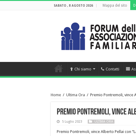
Mappa del sito
D
SABATO , 8 AGOSTO 2026
Chi siamo
Contatti
As
Home
/
Ultima Ora
/
Premio Pontremoli, vince A
Premio Pontremoli, vince Alb
5 Luglio 2023
ULTIMA ORA
Premio Pontremoli, vince Alberto Pellai con “L