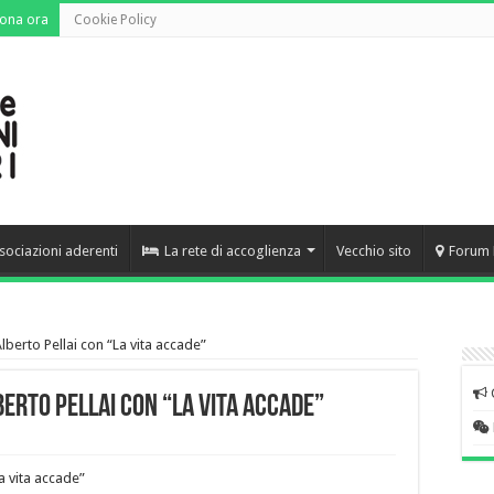
ona ora
Cookie Policy
sociazioni aderenti
La rete di accoglienza
Vecchio sito
Forum 
lberto Pellai con “La vita accade”
erto Pellai con “La vita accade”
a vita accade”