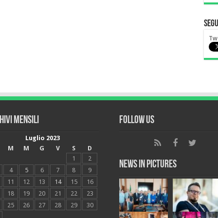
Segu
Twe
hivi mensili
Follow Us
Luglio 2023
M
M
G
V
S
D
1
2
News in Pictures
4
5
6
7
8
9
11
12
13
14
15
16
18
19
20
21
22
23
25
26
27
28
29
30