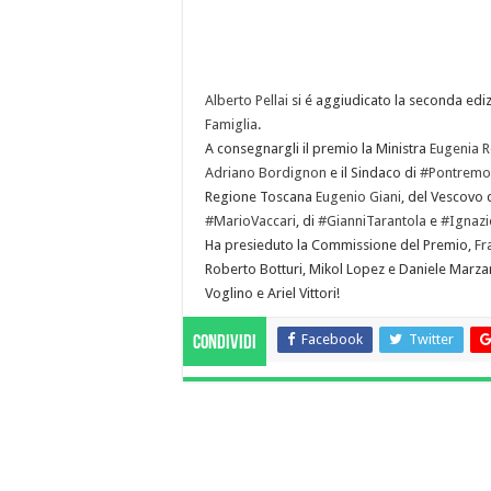
Alberto Pellai
si é aggiudicato la seconda ediz
Famiglia
.
A consegnargli il premio la Ministra
Eugenia R
Adriano Bordignon
e il Sindaco di
#Pontremol
Regione Toscana
Eugenio Giani
, del Vescovo 
#MarioVaccari
, di
#GianniTarantola
e
#Ignazi
Ha presieduto la Commissione del Premio,
Fr
Roberto Botturi, Mikol Lopez e Daniele Marzano
Voglino e Ariel Vittori!
Facebook
Twitter
Condividi