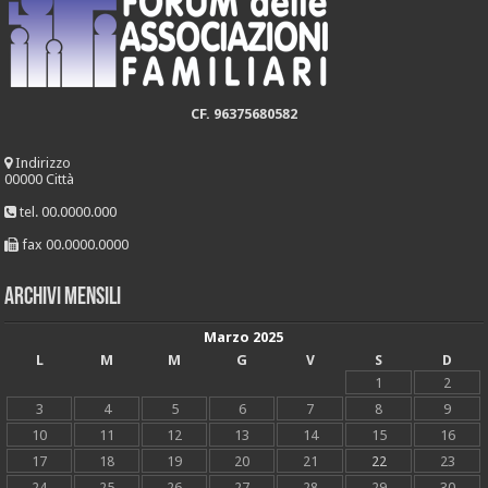
CF. 96375680582
Indirizzo
00000 Città
tel. 00.0000.000
fax 00.0000.0000
Archivi mensili
Marzo 2025
L
M
M
G
V
S
D
1
2
3
4
5
6
7
8
9
10
11
12
13
14
15
16
17
18
19
20
21
22
23
24
25
26
27
28
29
30