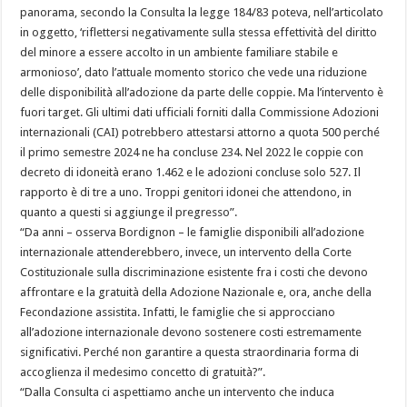
panorama, secondo la Consulta la legge 184/83 poteva, nell’articolato
in oggetto, ‘riflettersi negativamente sulla stessa effettività del diritto
del minore a essere accolto in un ambiente familiare stabile e
armonioso’, dato l’attuale momento storico che vede una riduzione
delle disponibilità all’adozione da parte delle coppie. Ma l’intervento è
fuori target. Gli ultimi dati ufficiali forniti dalla Commissione Adozioni
internazionali (CAI) potrebbero attestarsi attorno a quota 500 perché
il primo semestre 2024 ne ha concluse 234. Nel 2022 le coppie con
decreto di idoneità erano 1.462 e le adozioni concluse solo 527. Il
rapporto è di tre a uno. Troppi genitori idonei che attendono, in
quanto a questi si aggiunge il pregresso”.
“Da anni – osserva Bordignon – le famiglie disponibili all’adozione
internazionale attenderebbero, invece, un intervento della Corte
Costituzionale sulla discriminazione esistente fra i costi che devono
affrontare e la gratuità della Adozione Nazionale e, ora, anche della
Fecondazione assistita. Infatti, le famiglie che si approcciano
all’adozione internazionale devono sostenere costi estremamente
significativi. Perché non garantire a questa straordinaria forma di
accoglienza il medesimo concetto di gratuità?”.
“Dalla Consulta ci aspettiamo anche un intervento che induca