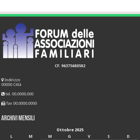
CF. 96375680582
Indirizzo
00000 Città
tel. 00.0000.000
fax 00.0000.0000
Archivi mensili
Ottobre 2025
L
M
M
G
V
S
D