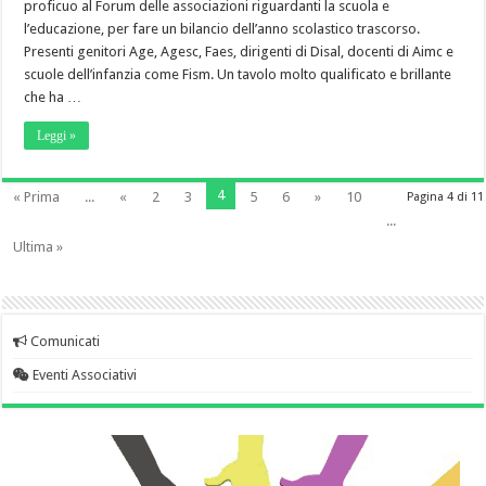
proficuo al Forum delle associazioni riguardanti la scuola e
l’educazione, per fare un bilancio dell’anno scolastico trascorso.
Presenti genitori Age, Agesc, Faes, dirigenti di Disal, docenti di Aimc e
scuole dell’infanzia come Fism. Un tavolo molto qualificato e brillante
che ha …
Leggi »
4
« Prima
...
«
2
3
5
6
»
10
Pagina 4 di 11
...
Ultima »
Comunicati
Eventi Associativi