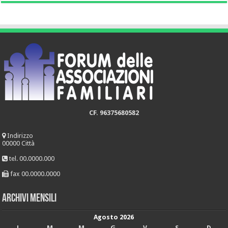
CF. 96375680582
Indirizzo
00000 Città
tel. 00.0000.000
fax 00.0000.0000
Archivi mensili
Agosto 2026
L
M
M
G
V
S
D