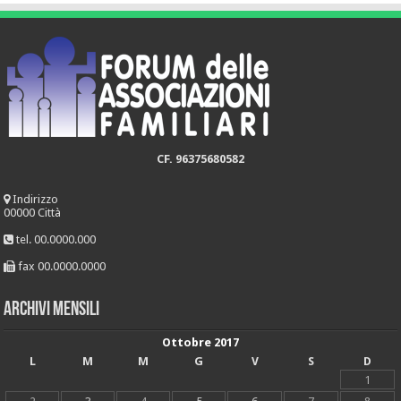
CF. 96375680582
Indirizzo
00000 Città
tel. 00.0000.000
fax 00.0000.0000
Archivi mensili
Ottobre 2017
L
M
M
G
V
S
D
1