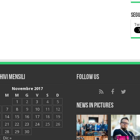
Segu
Twe
hivi mensili
Follow Us
Novembre 2017
M
M
G
V
S
D
1
2
3
4
5
News in Pictures
7
8
9
10
11
12
14
15
16
17
18
19
21
22
23
24
25
26
28
29
30
t
Dic »