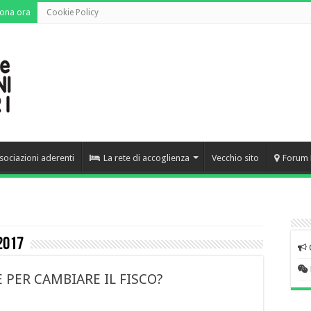
ona ora
Cookie Policy
sociazioni aderenti
La rete di accoglienza
Vecchio sito
Forum 
2017
 PER CAMBIARE IL FISCO?