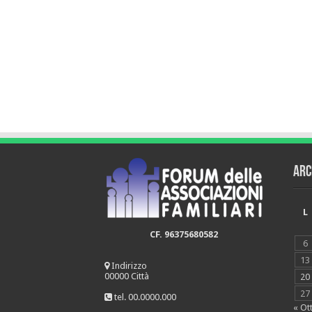
Arc
L
CF. 96375680582
6
13
Indirizzo
00000 Città
20
27
tel. 00.0000.000
« Ot