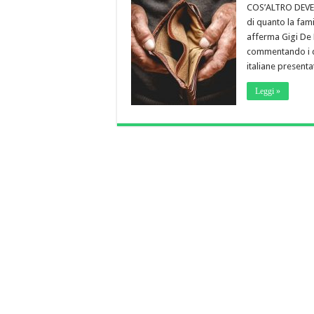
COS’ALTRO DEVE
di quanto la famig
afferma Gigi De P
commentando i da
italiane present
Leggi »