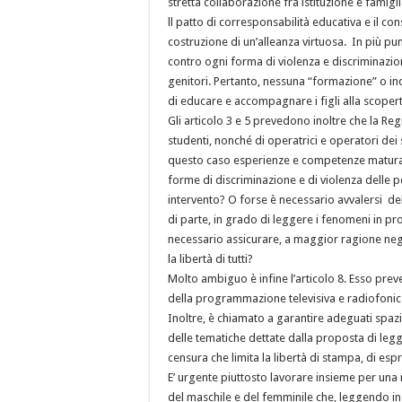
stretta collaborazione fra istituzione e famig
ll patto di corresponsabilità educativa e il c
costruzione di un’alleanza virtuosa. In più pun
contro ogni forma di violenza e discriminazion
genitori. Pertanto, nessuna “formazione” o in
di educare e accompagnare i figli alla scoperta
Gli articolo 3 e 5 prevedono inoltre che la R
studenti, nonché di operatrici e operatori dei s
questo caso esperienze e competenze maturate
forme di discriminazione e di violenza delle p
intervento? O forse è necessario avvalersi dell’
di parte, in grado di leggere i fenomeni in p
necessario assicurare, a maggior ragione negli
la libertà di tutti?
Molto ambiguo è infine l’articolo 8. Esso preve
della programmazione televisiva e radiofonica
Inoltre, è chiamato a garantire adeguati spazi
delle tematiche dettate dalla proposta di leg
censura che limita la libertà di stampa, di esp
E’ urgente piuttosto lavorare insieme per una nu
del maschile e del femminile che, leggendo in 