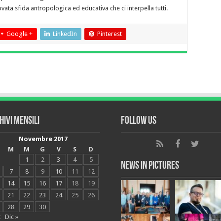
ata sfida antropologica ed educativa che ci interpella tutti.
Google +
LinkedIn
Pinterest
hivi mensili
Follow Us
Novembre 2017
M
M
G
V
S
D
1
2
3
4
5
News in Pictures
7
8
9
10
11
12
14
15
16
17
18
19
21
22
23
24
25
26
28
29
30
t
Dic »