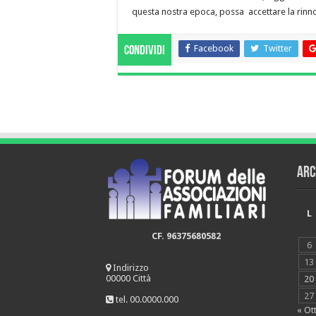
questa nostra epoca, possa accettare la rinnov
Facebook
Twitter
Condividi
Arc
L
CF. 96375680582
6
13
Indirizzo
00000 Città
20
27
tel. 00.0000.000
« Ot