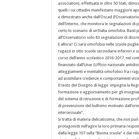
association), effettuata in oltre 50 Stati, dimo
quelli i cui cittadini manifestano maggiore ap
e dimostrato anche dall’Oscad (l’Osservatorio p
dell’Interno, che monitora le segnalazioni di p
certo lo scenario di un’Italia omofoba. Basti p
all’Osservatorio solo 83 segnalazioni di discri
E allora? Ci sarà omofobia nelle scuole pugl
ragazzi in otto scuole secondarie inferiori e su
corso dell’anno scolastico 2016-2017, nel cont
finanziato dall’Unar (Ufficio nazionale antidis
atteggiamenti e mentalità omofobici fra i rag
ad assimilare credenze e comportamenti vissut
Il testo del Disegno di legge impegna la Regi
formazione e aggiornamento per gli insegnanti
del sistema di istruzione e di formazione prof
di prevenzione del bullismo motivato dall’ori
intersessuale”.
Si tratta di materia delicatissima, che non può
protagonisti nell’agire la loro primaria respon
dalla legge 107 sulla “Buona scuola” e dai rela