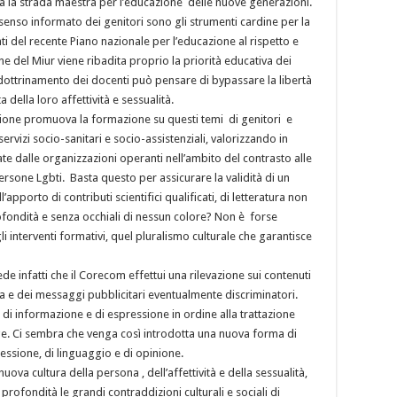
lia la strada maestra per l’educazione delle nuove generazioni.
onsenso informato dei genitori sono gli strumenti cardine per la
ti del recente Piano nazionale per l’educazione al rispetto e
e del Miur viene ribadita proprio la priorità educativa dei
dottrinamento dei docenti può pensare di bypassare la libertà
 della loro affettività e sessualità.
egione promuova la formazione su questi temi di genitori e
ervizi socio-sanitari e socio-assistenziali, valorizzando in
 dalle organizzazioni operanti nell’ambito del contrasto alle
ersone Lgbti. Basta questo per assicurare la validità di un
apporto di contributi scientifici qualificati, di letteratura non
rofondità e senza occhiali di nessun colore? Non è forse
 interventi formativi, quel pluralismo culturale che garantisce
de infatti che il Corecom effettui una rilevazione sui contenuti
 e dei messaggi pubblicitari eventualmente discriminatori.
 di informazione e di espressione in ordine alla trattazione
ge. Ci sembra che venga così introdotta una nuova forma di
ressione, di linguaggio e di opinione.
ova cultura della persona , dell’affettività e della sessualità,
profondità le grandi contraddizioni culturali e sociali di