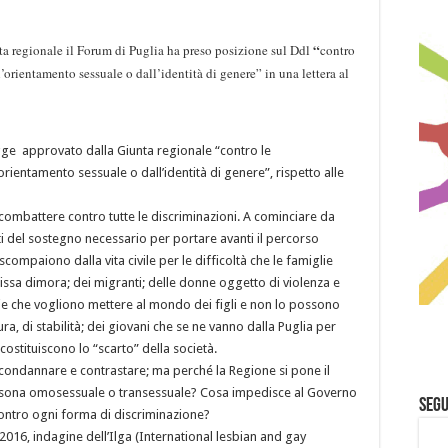
“
ta regionale il Forum di Puglia ha preso posizione sul Ddl
contro
’orientamento sessuale o dall’identità di genere” in una lettera al
gge approvato dalla Giunta regionale “contro le
orientamento sessuale o dall’identità di genere”, rispetto alle
 combattere contro tutte le discriminazioni. A cominciare da
ati del sostegno necessario per portare avanti il percorso
compaiono dalla vita civile per le difficoltà che le famiglie
ssa dimora; dei migranti; delle donne oggetto di violenza e
ppie che vogliono mettere al mondo dei figli e non lo possono
ra, di stabilità; dei giovani che se ne vanno dalla Puglia per
costituiscono lo “scarto” della società.
condannare e contrastare; ma perché la Regione si pone il
ersona omosessuale o transessuale? Cosa impedisce al Governo
Segu
ontro ogni forma di discriminazione?
I 2016, indagine dell’Ilga (International lesbian and gay