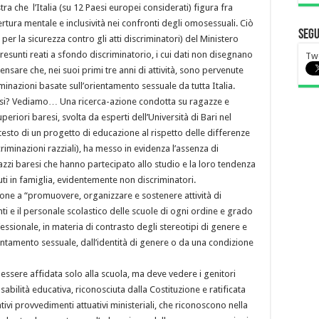
stra che l’Italia (su 12 Paesi europei considerati) figura fra
ertura mentale e inclusività nei confronti degli omosessuali. Ciò
Segu
er la sicurezza contro gli atti discriminatori) del Ministero
resunti reati a sfondo discriminatorio, i cui dati non disegnano
Twe
ensare che, nei suoi primi tre anni di attività, sono pervenute
minazioni basate sull’orientamento sessuale da tutta Italia.
iesi? Vediamo… Una ricerca-azione condotta su ragazze e
periori baresi, svolta da esperti dell’Università di Bari nel
esto di un progetto di educazione al rispetto delle differenze
criminazioni razziali), ha messo in evidenza l’assenza di
azzi baresi che hanno partecipato allo studio e la loro tendenza
i in famiglia, evidentemente non discriminatori.
one a “promuovere, organizzare e sostenere attività di
 e il personale scolastico delle scuole di ogni ordine e grado
essionale, in materia di contrasto degli stereotipi di genere e
entamento sessuale, dall’identità di genere o da una condizione
 essere affidata solo alla scuola, ma deve vedere i genitori
sabilità educativa, riconosciuta dalla Costituzione e ratificata
tivi provvedimenti attuativi ministeriali, che riconoscono nella