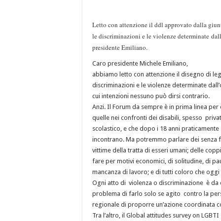
Letto con attenzione il ddl approvato dalla giun
le discriminazioni e le violenze determinate dall
presidente Emiliano.
Caro presidente Michele Emiliano,
abbiamo letto con attenzione il disegno di le
discriminazioni e le violenze determinate dall’
cui intenzioni nessuno può dirsi contrario.
Anzi. Il Forum da sempre è in prima linea per
quelle nei confronti dei disabili, spesso priv
scolastico, e che dopo i 18 anni praticamente s
incontrano. Ma potremmo parlare dei senza fi
vittime della tratta di esseri umani; delle co
fare per motivi economici, di solitudine, di pau
mancanza di lavoro; e di tutti coloro che oggi 
Ogni atto di violenza o discriminazione è da 
problema di farlo solo se agito contro la p
regionale di proporre un’azione coordinata c
Tra l’altro, il Global attitudes survey on LGBT