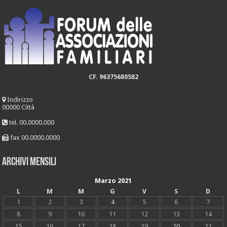
CF. 96375680582
Indirizzo
00000 Città
tel. 00.0000.000
fax 00.0000.0000
Archivi mensili
Marzo 2021
L
M
M
G
V
S
D
1
2
3
4
5
6
7
8
9
10
11
12
13
14
15
16
17
18
19
20
21