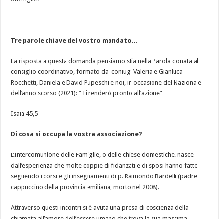
Tre parole chiave del vostro mandato…
La risposta a questa domanda pensiamo stia nella Parola donata al
consiglio coordinativo, formato dai coniugi Valeria e Gianluca
Rocchetti, Daniela e David Pupeschi e noi, in occasione del Nazionale
dell’anno scorso (2021): “Ti renderò pronto all’azione”
Isaia 45,5
Di cosa si occupa la vostra associazione?
L’Intercomunione delle Famiglie, o delle chiese domestiche, nasce
dall’esperienza che molte coppie di fidanzati e di sposi hanno fatto
seguendo i corsi e gli insegnamenti di p. Raimondo Bardelli (padre
cappuccino della provincia emiliana, morto nel 2008).
Attraverso questi incontri si è avuta una presa di coscienza della
chiamata all’amore dell’essere umano che trova la sua massima