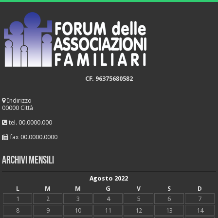
CF. 96375680582
Indirizzo
00000 Città
tel. 00.0000.000
fax 00.0000.0000
Archivi mensili
Agosto 2022
L
M
M
G
V
S
D
1
2
3
4
5
6
7
8
9
10
11
12
13
14