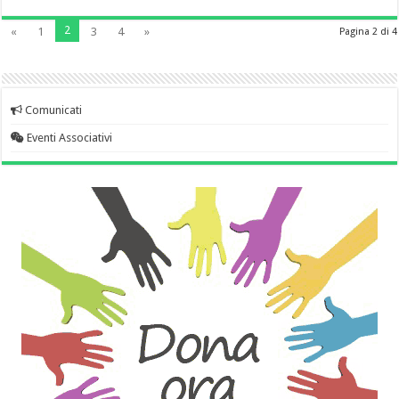
2
«
1
3
4
»
Pagina 2 di 4
Comunicati
Eventi Associativi