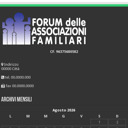
CF. 96375680582
Indirizzo
00000 Città
tel. 00.0000.000
fax 00.0000.0000
Archivi mensili
Agosto 2026
L
M
M
G
V
S
D
1
2