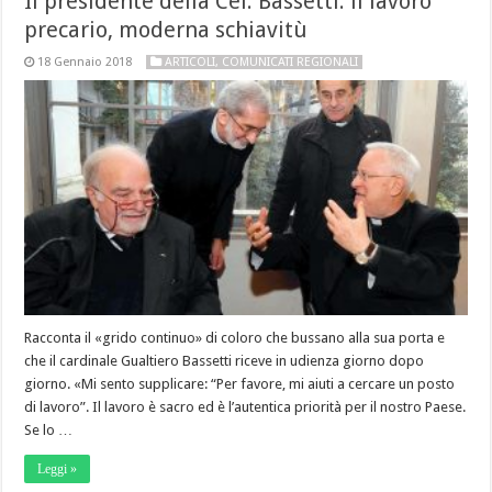
Il presidente della Cei. Bassetti: il lavoro
precario, moderna schiavitù
18 Gennaio 2018
ARTICOLI
,
COMUNICATI REGIONALI
Racconta il «grido continuo» di coloro che bussano alla sua porta e
che il cardinale Gualtiero Bassetti riceve in udienza giorno dopo
giorno. «Mi sento supplicare: “Per favore, mi aiuti a cercare un posto
di lavoro”. Il lavoro è sacro ed è l’autentica priorità per il nostro Paese.
Se lo …
Leggi »