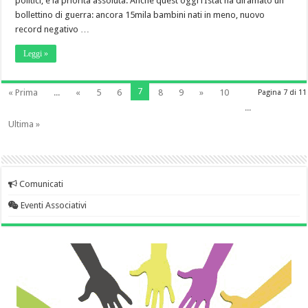
politici, è la priorità assoluta. Anche quest’oggi l’Istat ha diramato un
bollettino di guerra: ancora 15mila bambini nati in meno, nuovo
record negativo …
Leggi »
7
« Prima
...
«
5
6
8
9
»
10
Pagina 7 di 11
...
Ultima »
Comunicati
Eventi Associativi