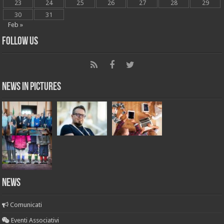
23
24
25
26
27
28
29
30
31
Feb »
Follow Us
News in Pictures
NEWS
Comunicati
Eventi Associativi