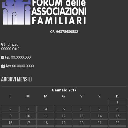
CF. 96375680582
Indirizzo
00000 Città
tel. 00.0000.000
fax 00.0000.0000
Archivi mensili
Gennaio 2017
L
M
M
G
V
S
D
1
2
3
4
5
6
7
8
9
10
11
12
13
14
15
16
17
18
19
20
21
22