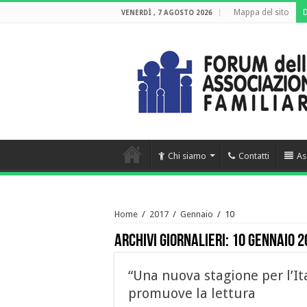
Mappa del sito
VENERDÌ , 7 AGOSTO 2026
Chi siamo
Contatti
As
Home
/
2017
/
Gennaio
/
10
Archivi giornalieri:
10 Gennaio 2
“Una nuova stagione per l’It
promuove la lettura