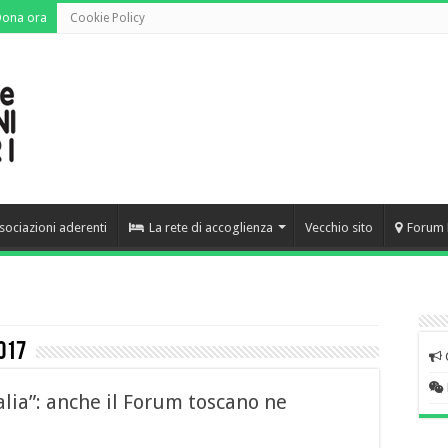
Dona ora
Cookie Policy
sociazioni aderenti
La rete di accoglienza
Vecchio sito
Forum 
017
alia”: anche il Forum toscano ne