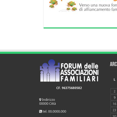
Arc
L
CF. 96375680582
2
9
Indirizzo
00000 Città
16
23
tel. 00.0000.000
30