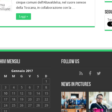
cinque comuni dell’Altavaldelsa, nel cuore senese
della Toscana, in collaborazione con la …
Segu
Leggi »
Twe
hivi mensili
Follow Us
Gennaio 2017
M
M
G
V
S
D
1
News in Pictures
3
4
5
6
7
8
10
11
12
13
14
15
17
18
19
20
21
22
24
25
26
27
28
29
31