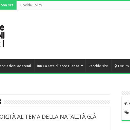
Dona ora
Cookie Policy
sociazioni aderenti
La rete di accoglienza
Vecchio sito
Forum 
8
ORITÀ AL TEMA DELLA NATALITÀ GIÀ