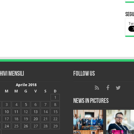
Segu
Twe
hivi mensili
Follow Us
Aprile 2018
M
M
G
V
S
D
1
News in Pictures
3
4
5
6
7
8
10
11
12
13
14
15
17
18
19
20
21
22
24
25
26
27
28
29