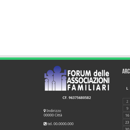
Arc
L
CF. 96375680582
2
9
Indirizzo
00000 Città
16
23
tel. 00.0000.000
30