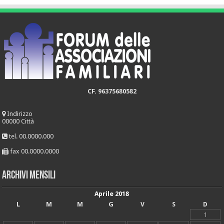
CF. 96375680582
Indirizzo
00000 Città
tel. 00.0000.000
fax 00.0000.0000
Archivi mensili
Aprile 2018
L
M
M
G
V
S
D
1