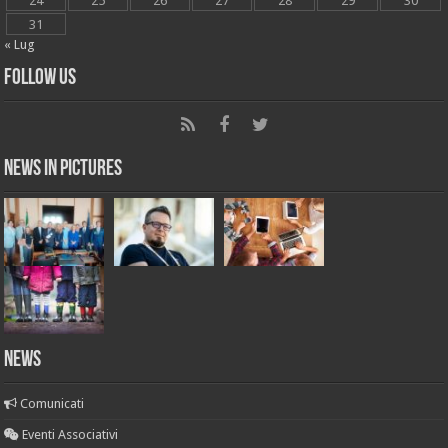
24
25
26
27
28
29
30
31
« Lug
Follow Us
News in Pictures
NEWS
Comunicati
Eventi Associativi