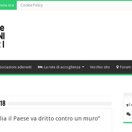
Dona ora
Cookie Policy
sociazioni aderenti
La rete di accoglienza
Vecchio sito
Forum 
18
lia il Paese va dritto contro un muro”