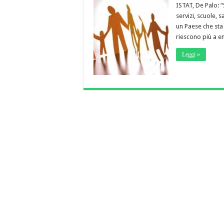
ISTAT, De Palo: “
servizi, scuole, s
un Paese che sta
riescono più a e
Leggi »