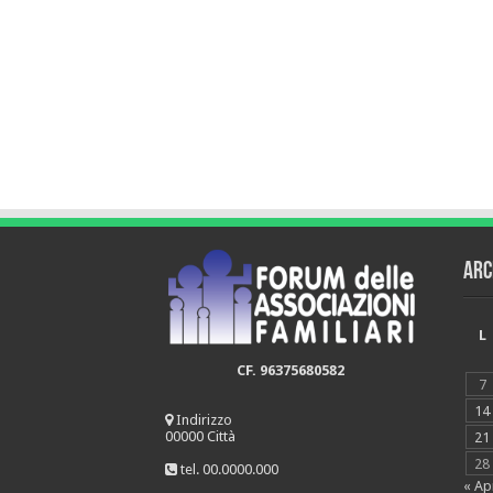
Arc
L
CF. 96375680582
7
14
Indirizzo
00000 Città
21
28
tel. 00.0000.000
« Ap