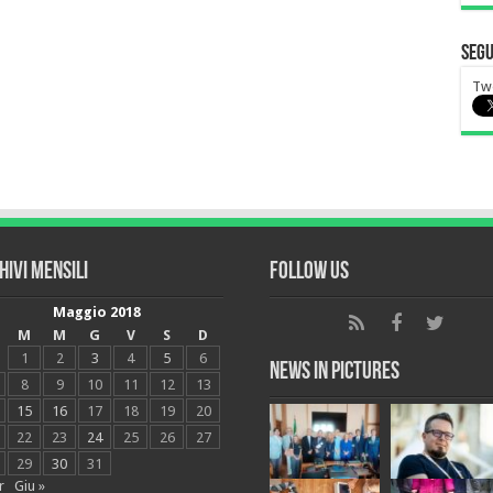
Segu
Twe
hivi mensili
Follow Us
Maggio 2018
M
M
G
V
S
D
1
2
3
4
5
6
News in Pictures
8
9
10
11
12
13
15
16
17
18
19
20
22
23
24
25
26
27
29
30
31
r
Giu »