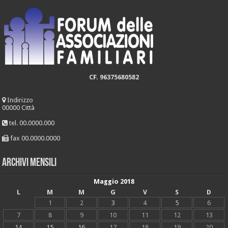
CF. 96375680582
Indirizzo
00000 Città
tel. 00.0000.000
fax 00.0000.0000
Archivi mensili
Maggio 2018
L
M
M
G
V
S
D
1
2
3
4
5
6
7
8
9
10
11
12
13
14
15
16
17
18
19
20