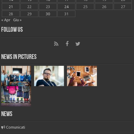
21
22
23
24
25
26
27
28
29
30
31
« Apr
Giu »
Follow Us
News in Pictures
NEWS
Comunicati